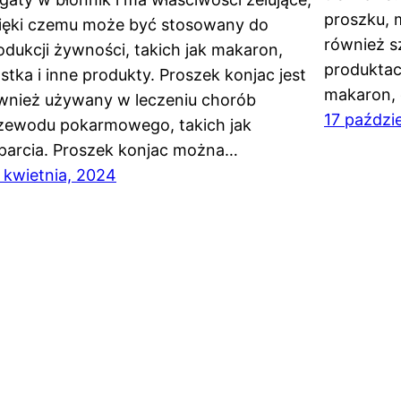
proszku, 
ięki czemu może być stosowany do
również s
odukcji żywności, takich jak makaron,
produktac
astka i inne produkty. Proszek konjac jest
makaron, 
wnież używany w leczeniu chorób
17 paździ
zewodu pokarmowego, takich jak
parcia. Proszek konjac można…
 kwietnia, 2024