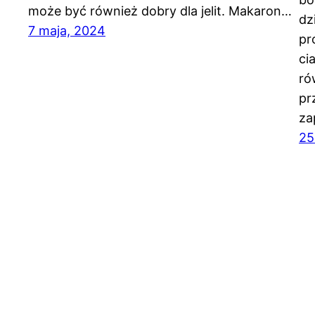
może być również dobry dla jelit. Makaron…
dz
7 maja, 2024
pr
ci
ró
pr
za
25