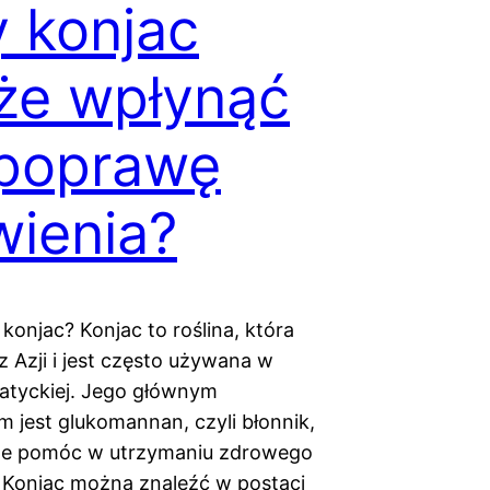
 konjac
że wpłynąć
 poprawę
wienia?
konjac? Konjac to roślina, która
z Azji i jest często używana w
jatyckiej. Jego głównym
m jest glukomannan, czyli błonnik,
że pomóc w utrzymaniu zdrowego
. Konjac można znaleźć w postaci