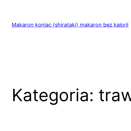
Przejdź
do
treści
Makaron konjac (shirataki) makaron bez kalorii
Kategoria:
tra