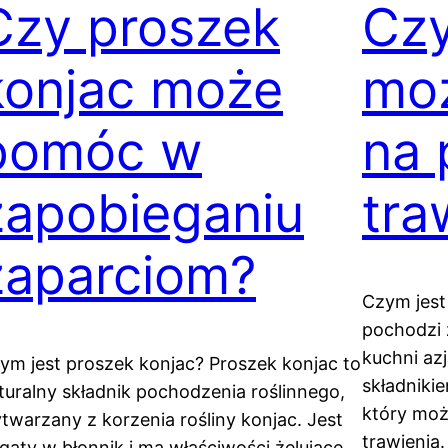
Czy proszek
Czy
konjac może
mo
pomóc w
na
zapobieganiu
tra
zaparciom?
Czym jest 
pochodzi 
kuchni az
ym jest proszek konjac? Proszek konjac to
składnikie
turalny składnik pochodzenia roślinnego,
który mo
twarzany z korzenia rośliny konjac. Jest
trawienia
gaty w błonnik i ma właściwości żelujące,