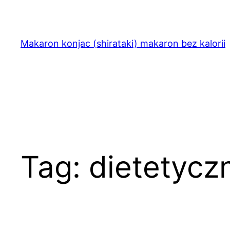
Przejdź
do
treści
Makaron konjac (shirataki) makaron bez kalorii
Tag:
dietetycz