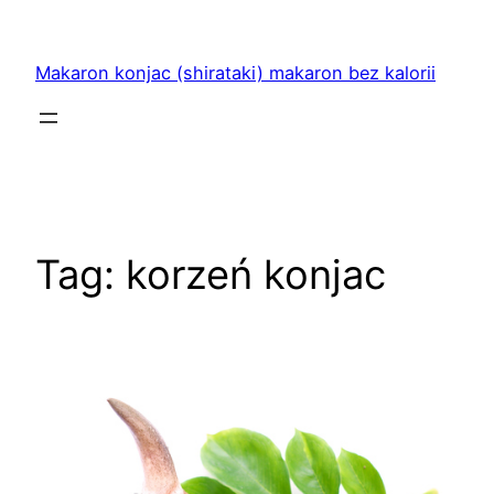
Przejdź
do
Makaron konjac (shirataki) makaron bez kalorii
treści
Tag:
korzeń konjac