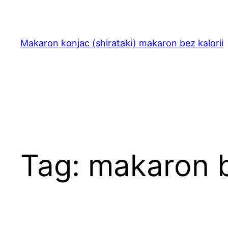
Przejdź
do
treści
Makaron konjac (shirataki) makaron bez kalorii
Tag:
makaron b