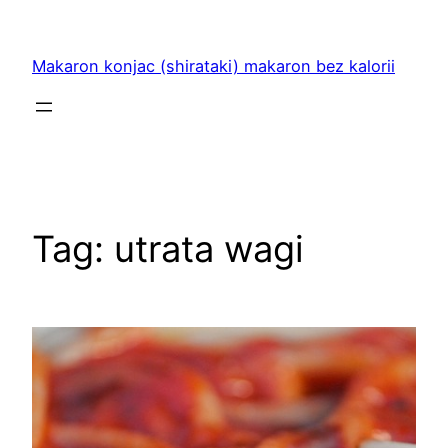
Przejdź
do
Makaron konjac (shirataki) makaron bez kalorii
treści
Tag:
utrata wagi