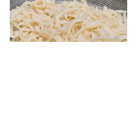
Jak gotować
makaron konjac?