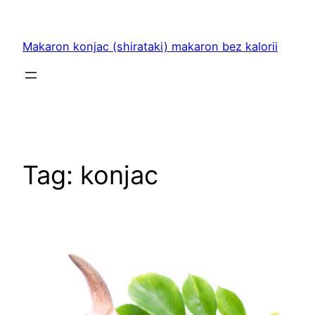
Przejdź
do
Makaron konjac (shirataki) makaron bez kalorii
treści
Tag:
konjac