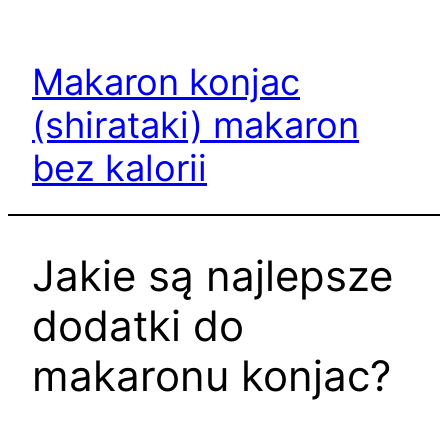
Przejdź
do
Makaron konjac
treści
(shirataki) makaron
bez kalorii
Jakie są najlepsze
dodatki do
makaronu konjac?