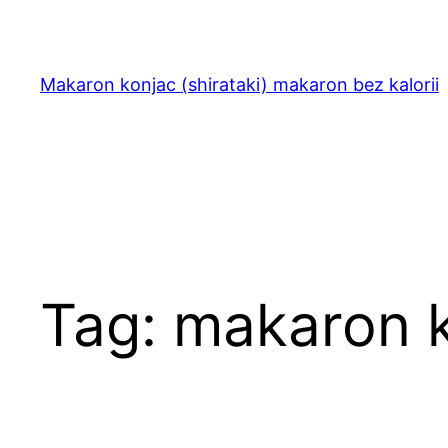
Przejdź
do
treści
Makaron konjac (shirataki) makaron bez kalorii
Tag:
makaron 