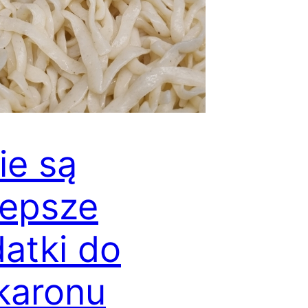
ie są
lepsze
atki do
karonu