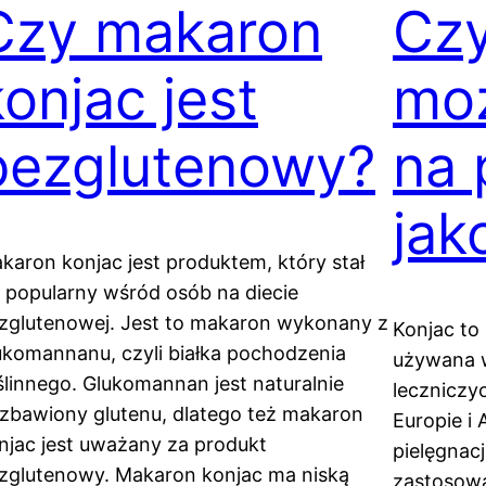
Czy makaron
Czy
konjac jest
mo
bezglutenowy?
na
jak
karon konjac jest produktem, który stał
ę popularny wśród osób na diecie
zglutenowej. Jest to makaron wykonany z
Konjac to 
ukomannanu, czyli białka pochodzenia
używana w
ślinnego. Glukomannan jest naturalnie
leczniczyc
zbawiony glutenu, dlatego też makaron
Europie i
njac jest uważany za produkt
pielęgnacj
zglutenowy. Makaron konjac ma niską
zastosow