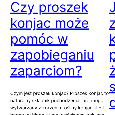
Czy proszek
konjac może
pomóc w
zapobieganiu
zaparciom?
Czym jest proszek konjac? Proszek konjac to
naturalny składnik pochodzenia roślinnego,
wytwarzany z korzenia rośliny konjac. Jest
bogaty w błonnik i ma właściwości żelujące,