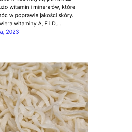
użo witamin i minerałów, które
c w poprawie jakości skóry.
wiera witaminy A, E i D,…
a, 2023