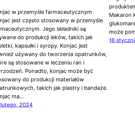
produktem
njac w przemyśle farmaceutycznym
Makaron k
njac jest często stosowany w przemyśle
glukomann
rmaceutycznym. Jego składniki są
może po
ywane do produkcji leków, takich jak
16 styczn
bletki, kapsułki i syropy. Konjac jest
wnież używany do tworzenia opatrunków,
óre są stosowane w leczeniu ran i
rzodzeń. Ponadto, konjac może być
osowany do produkcji materiałów
atrunkowych, takich jak plastry i bandaże.
njac ma…
 lutego, 2024