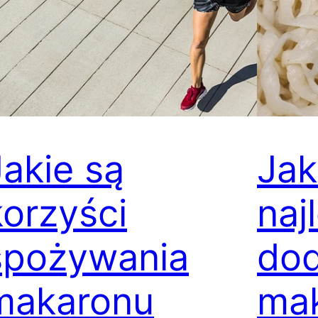
Jakie są
Jak
korzyści
naj
spożywania
dod
makaronu
ma