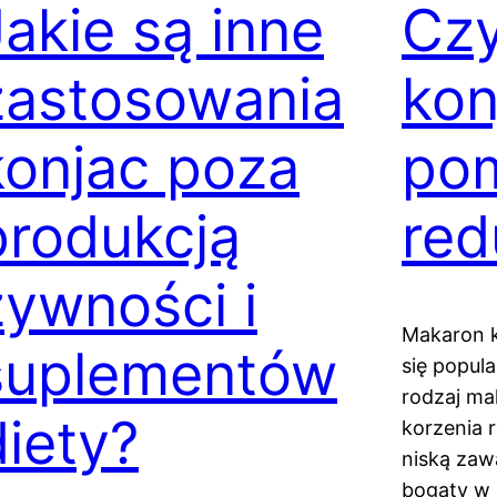
Jakie są inne
Cz
zastosowania
kon
konjac poza
po
produkcją
red
żywności i
Makaron k
suplementów
się popula
rodzaj ma
diety?
korzenia 
niską zaw
bogaty w 