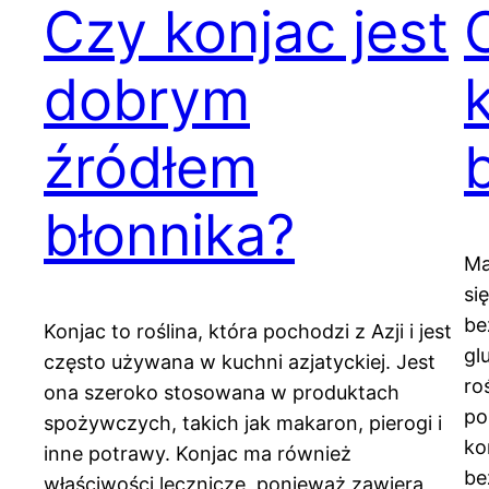
Czy konjac jest
dobrym
źródłem
błonnika?
Ma
si
be
Konjac to roślina, która pochodzi z Azji i jest
gl
często używana w kuchni azjatyckiej. Jest
ro
ona szeroko stosowana w produktach
po
spożywczych, takich jak makaron, pierogi i
ko
inne potrawy. Konjac ma również
be
właściwości lecznicze, ponieważ zawiera