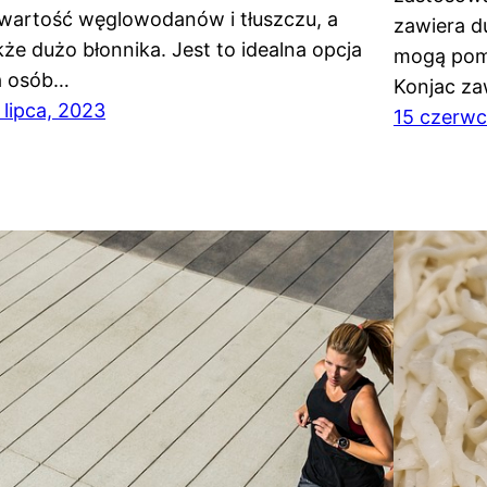
wartość węglowodanów i tłuszczu, a
zawiera d
kże dużo błonnika. Jest to idealna opcja
mogą pomó
a osób…
Konjac za
 lipca, 2023
15 czerwc