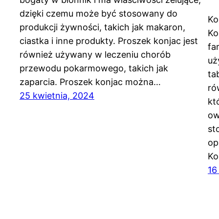
dzięki czemu może być stosowany do
Ko
produkcji żywności, takich jak makaron,
Ko
ciastka i inne produkty. Proszek konjac jest
fa
również używany w leczeniu chorób
uż
przewodu pokarmowego, takich jak
ta
zaparcia. Proszek konjac można…
ró
25 kwietnia, 2024
kt
ow
st
op
Ko
16