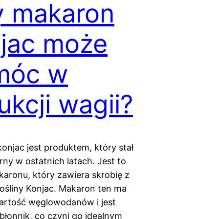
y makaron
jac może
móc w
ukcji wagii?
onjac jest produktem, który stał
rny w ostatnich latach. Jest to
karonu, który zawiera skrobię z
rośliny Konjac. Makaron ten ma
artość węglowodanów i jest
błonnik, co czyni go idealnym