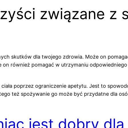
orzyści związane 
nych skutków dla twojego zdrowia. Może on pomagać
e on również pomagać w utrzymaniu odpowiedniego
ciała poprzez ograniczenie apetytu. Jest to spow
latego też spożywanie go może być przydatne dla os
ac jest dobry dla j