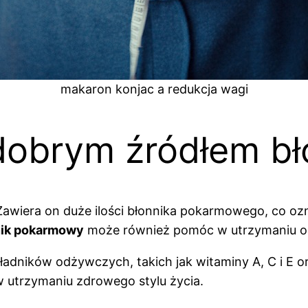
makaron konjac a redukcja wagi
 dobrym źródłem bł
. Zawiera on duże ilości błonnika pokarmowego, co
nik pokarmowy
może również pomóc w utrzymaniu od
dników odżywczych, takich jak witaminy A, C i E ora
 utrzymaniu zdrowego stylu życia.