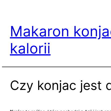
Przejdź
do
treści
Makaron konjac
kalorii
Czy konjac jest