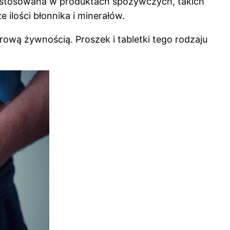
oko stosowana w produktach spożywczych, takich
ilości błonnika i minerałów.
ową żywnością. Proszek i tabletki tego rodzaju