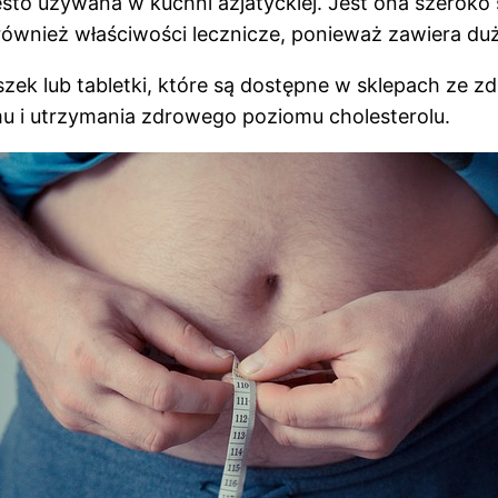
t często używana w kuchni azjatyckiej. Jest ona szer
ównież właściwości lecznicze, ponieważ zawiera duże 
k lub tabletki, które są dostępne w sklepach ze zdr
u i utrzymania zdrowego poziomu cholesterolu.