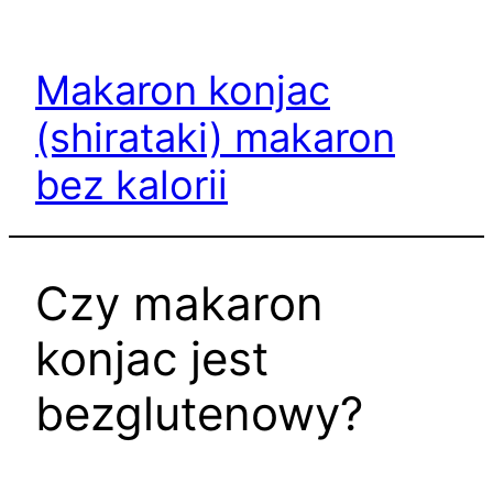
Przejdź
do
Makaron konjac
treści
(shirataki) makaron
bez kalorii
Czy makaron
konjac jest
bezglutenowy?