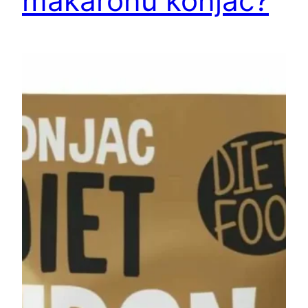
makaronu konjac?