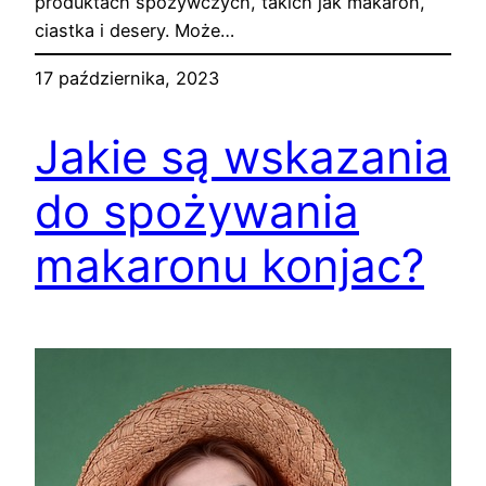
produktach spożywczych, takich jak makaron,
ciastka i desery. Może…
17 października, 2023
Jakie są wskazania
do spożywania
makaronu konjac?