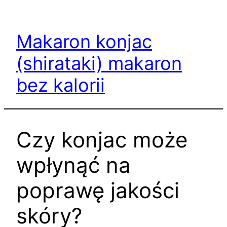
Przejdź
do
Makaron konjac
treści
(shirataki) makaron
bez kalorii
Czy konjac może
wpłynąć na
poprawę jakości
skóry?