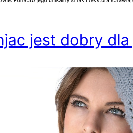
owie. Ponadto jego unikalny smak i tekstura sprawiaj
ac jest dobry dla j