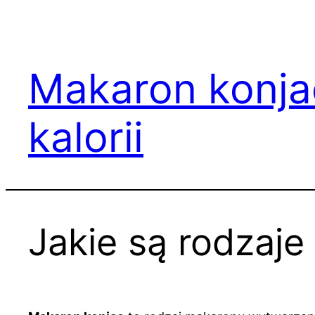
Przejdź
do
treści
Makaron konjac
kalorii
Jakie są rodzaj