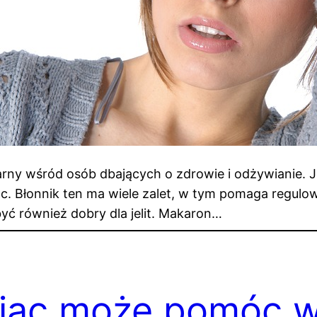
larny wśród osób dbających o zdrowie i odżywianie.
ac. Błonnik ten ma wiele zalet, w tym pomaga regulo
yć również dobry dla jelit. Makaron…
njac może pomóc w