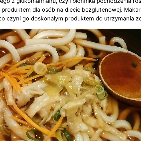
o z glukomannanu, czyli błonnika pochodzenia rośli
ym produktem dla osób na diecie bezglutenowej. Mak
, co czyni go doskonałym produktem do utrzymania zd