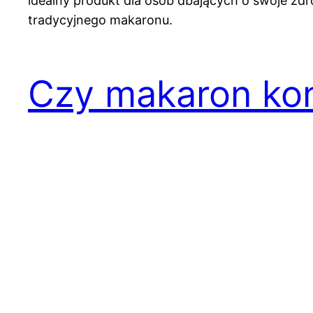
idealny produkt dla osób dbających o swoje zdr
tradycyjnego makaronu.
Czy makaron konj