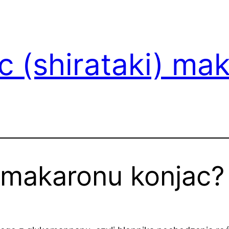
 (shirataki) ma
e makaronu konjac?