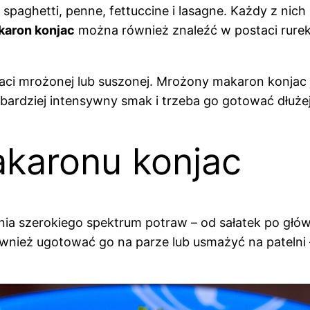
: spaghetti, penne, fettuccine i lasagne. Każdy z nic
karon konjac
można również znaleźć w postaci rurek
i mrożonej lub suszonej. Mrożony makaron konjac je
ardziej intensywny smak i trzeba go gotować dłużej
akaronu konjac
 szerokiego spektrum potraw – od sałatek po głów
nież ugotować go na parze lub usmażyć na patelni – 