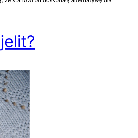
ą, że stanowi on doskonałą alternatywę dla
elit?