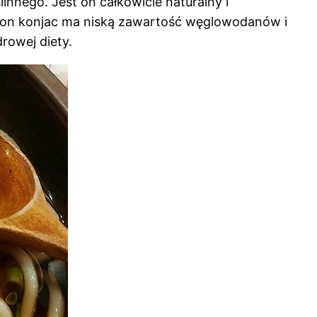
nnego. Jest on całkowicie naturalny i
aron konjac ma niską zawartość węglowodanów i
rowej diety.