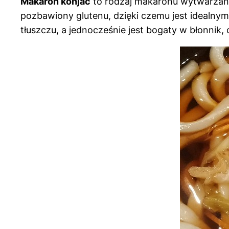
Makaron konjac
to rodzaj makaronu wytwarzaneg
pozbawiony glutenu, dzięki czemu jest idealn
tłuszczu, a jednocześnie jest bogaty w błonnik